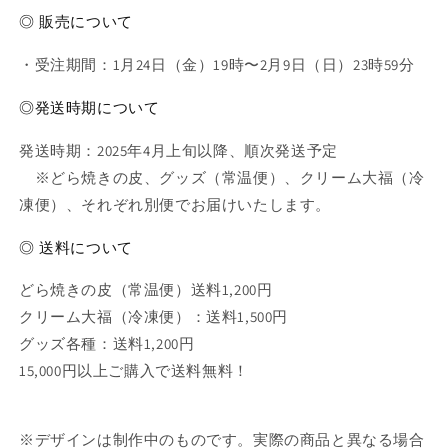
き】
き】
◎ 販売について
の
の
数
数
・受注期間：1月24日（金）19時〜2月9日（日）23時59分
量
量
を
を
◎発送時期について
減
増
ら
や
発送時期：2025年4月上旬以降、順次発送予定
す
す
※どら焼きの皮、グッズ（常温便）、クリーム大福（冷
凍便）、それぞれ別便でお届けいたします。
◎ 送料について
どら焼きの皮（常温便）送料1,200円
クリーム大福（冷凍便）：送料1,500円
グッズ各種：送料1,200円
15,000円以上ご購入で送料無料！
※デザインは制作中のものです。実際の商品と異なる場合