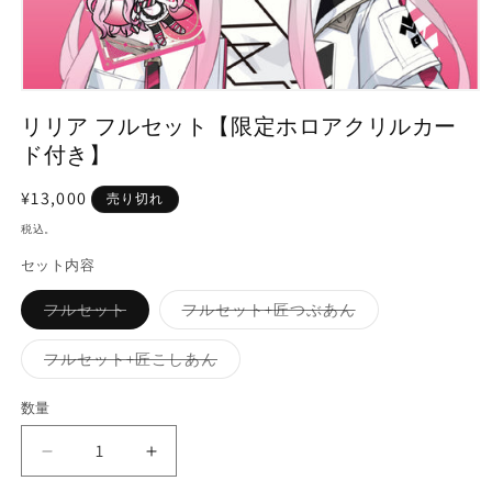
モ
ー
リリア フルセット【限定ホロアクリルカー
ダ
ド付き】
ル
で
通
¥13,000
メ
売り切れ
デ
常
税込。
ィ
価
ア
セット内容
格
(1)
を
バ
バ
フルセット
フルセット+匠つぶあん
開
リ
リ
く
エ
エ
ー
ー
バ
フルセット+匠こしあん
シ
シ
リ
ョ
ョ
エ
ン
ン
ー
数量
数
は
は
シ
売
売
ョ
量
り
り
ン
リ
リ
切
切
は
れ
れ
売
リ
リ