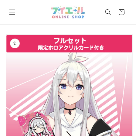
コンテ
カ
ンツに
ー
進む
ト
商品情
報にス
キップ