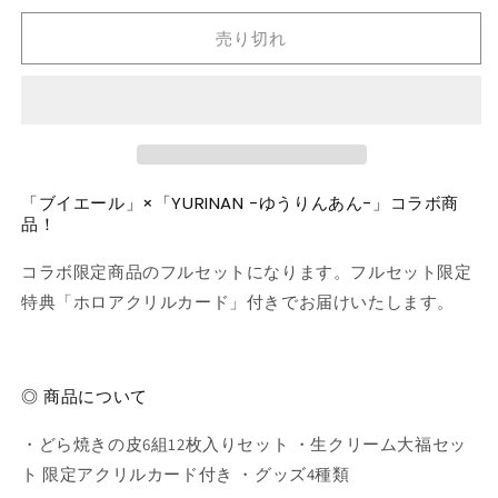
て
て
り
い
い
切
ア
ア
る
る
れ
売り切れ
か
か
フ
フ
て
販
販
い
ル
ル
売
売
る
で
で
か
セ
セ
き
き
販
ま
ま
ッ
ッ
売
せ
せ
で
ト
ト
ん
ん
き
ま
【限
【限
せ
「ブイエール」×「YURINAN -ゆうりんあん-」コラボ商
ん
定
定
品！
ホ
ホ
ロ
ロ
コラボ限定商品のフルセットになります。フルセット限定
ア
ア
特典「ホロアクリルカード」付きでお届けいたします。
ク
ク
リ
リ
ル
ル
◎ 商品について
カ
カ
ー
ー
・どら焼きの皮6組12枚入りセット ・生クリーム大福セッ
ド
ド
ト 限定アクリルカード付き ・グッズ4種類
付
付