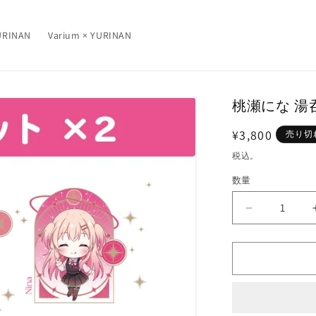
RINAN
Varium × YURINAN
桃瀬にな 湯
通
¥3,800
売り切
常
税込。
価
数量
数
格
量
桃
瀬
に
な
湯
呑