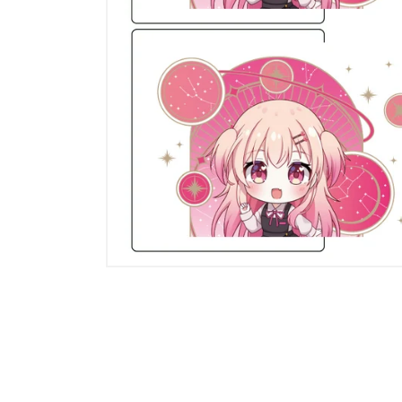
モ
ー
ダ
ル
で
メ
デ
ィ
ア