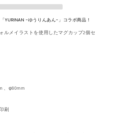
み
2
個
「YURINAN -ゆうりんあん-」コラボ商品！
セ
ッ
ォルメイラストを使用したマグカップ2個セ
ト
の
数
量
を
増
や
す
 、φ80mm
印刷