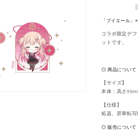
み
2
個
「ブイエール」×
セ
ッ
コラボ限定デフ
ト
ットです。
の
数
量
を
◎ 商品について
減
ら
【サイズ】
す
本体：高さ95mm
【仕様】
炻器、昇華転写
◎ 販売について