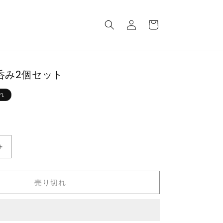
ロ
カ
グ
ー
イ
ト
ン
呑み2個セット
れ
桃
瀬
に
売り切れ
な
湯
呑