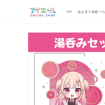
コンテ
ンツに
進む
TOP
あおぎり高校 × YU
商品情
報にス
キップ