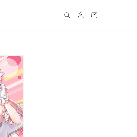
ロ
カ
グ
ー
イ
ト
ン