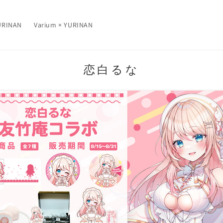
RINAN
Varium × YURINAN
コ
恋白るな
レ
ク
シ
ョ
ン
: