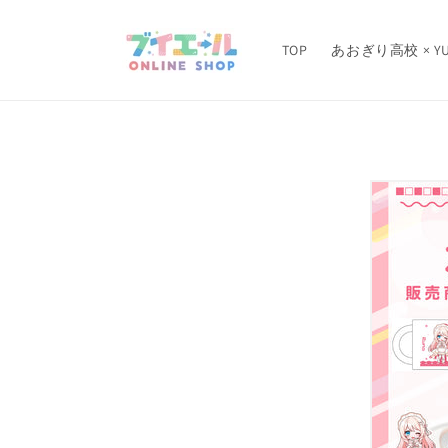
コンテ
ンツに
進む
TOP
あおぎり高校 × YU