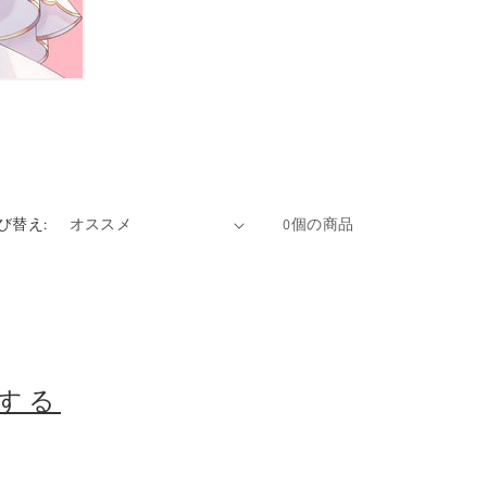
び替え:
0個の商品
する