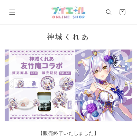
コンテ
カ
ンツに
ー
進む
ト
コ
神城くれあ
レ
ク
シ
ョ
ン
:
【販売終了いたしました】