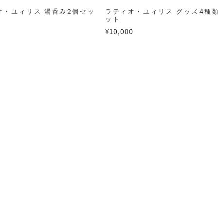
オ・ユィリス 湯呑み2個セッ
ラティオ・ユィリス グッズ4種
ット
通
¥10,000
常
価
格