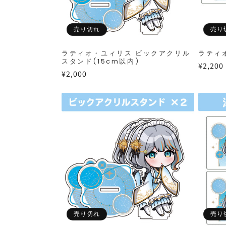
売り切れ
売り
ラティオ・ユィリス ビックアクリル
ラティ
スタンド(15cm以内)
通
¥2,200
通
¥2,000
常
常
価
価
格
格
売り切れ
売り