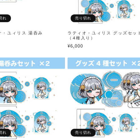
切れ
売り切れ
オ・ユィリス 湯呑み
ラティオ・ユィリス グッズセッ
（4種入り）
通
¥6,000
常
価
格
切れ
売り切れ