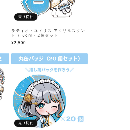
売り切れ
ト
ラティオ・ユィリス アクリルスタン
ド（10cm）2個セット
通
¥2,500
常
価
格
売り切れ