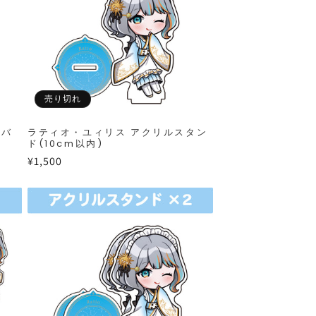
売り切れ
缶バ
ラティオ・ユィリス アクリルスタン
ド(10cm以内)
通
¥1,500
常
価
格