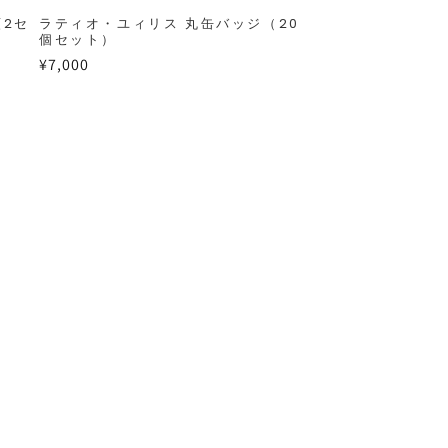
類2セ
ラティオ・ユィリス 丸缶バッジ（20
個セット）
通
¥7,000
常
価
格