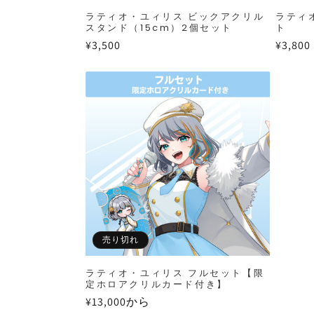
ラティオ・ユィリス ビックアクリル
ラティ
スタンド（15cm）2個セット
ト
通
¥3,500
通
¥3,800
常
常
価
価
格
格
売り切れ
ラティオ・ユィリス フルセット【限
定ホロアクリルカード付き】
通
¥13,000から