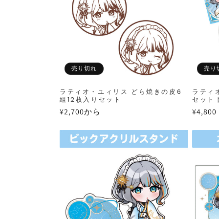
売り切れ
売り
ラティオ・ユィリス どら焼きの皮6
ラティ
組12枚入りセット
セット
通
¥2,700から
通
¥4,800
常
常
価
価
格
格