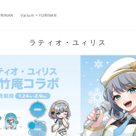
RINAN
Varium × YURINAN
コ
ラティオ・ユィリス
レ
ク
シ
ョ
ン
: