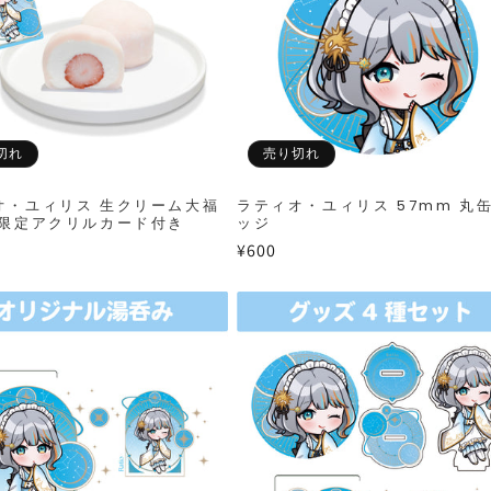
切れ
売り切れ
オ・ユィリス 生クリーム大福
ラティオ・ユィリス 57mm 丸
 限定アクリルカード付き
ッジ
通
¥600
常
価
格