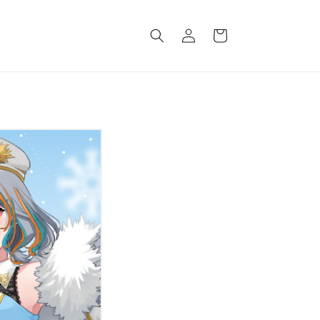
ロ
カ
グ
ー
イ
ト
ン