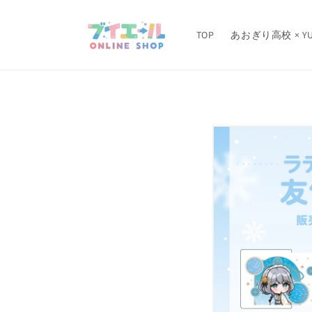
コンテ
ンツに
進む
TOP
あおぎり高校 × YU